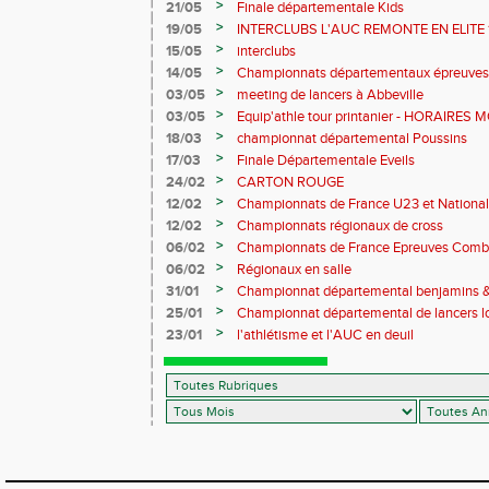
>
21/05
Finale départementale Kids
>
19/05
INTERCLUBS L'AUC REMONTE EN ELITE 
>
15/05
interclubs
>
14/05
Championnats départementaux épreuves
benjamins&minimes
>
03/05
meeting de lancers à Abbeville
>
03/05
Equip'athle tour printanier - HORAIRES 
>
18/03
championnat départemental Poussins
>
17/03
Finale Départementale Eveils
>
24/02
CARTON ROUGE
>
12/02
Championnats de France U23 et National 
>
12/02
Championnats régionaux de cross
>
06/02
Championnats de France Epreuves Comb
>
06/02
Régionaux en salle
>
31/01
Championnat départemental benjamins 
MODIFIES
>
25/01
Championnat départemental de lancers lo
>
23/01
l'athlétisme et l'AUC en deuil