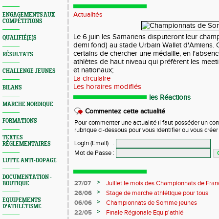
Actualités
ENGAGEMENTS AUX
COMPÉTITIONS
Le 6 juin les Samariens disputeront leur champ
QUALIFIÉ(E)S
demi fond) au stade Urbain Wallet d'Amiens. 
certains de chercher une médaille, en l'absen
RÉSULTATS
athlètes de haut niveau qui préfèrent les mee
et nationaux;
CHALLENGE JEUNES
La circulaire
Les horaires modifiés
BILANS
les Réactions
MARCHE NORDIQUE
Commentez cette actualité
FORMATIONS
Pour commenter une actualité il faut posséder un compt
rubrique ci-dessous pour vous identifier ou vous crée
TEXTES
Login (Email)
:
RÉGLEMENTAIRES
Mot de Passe
:
LUTTE ANTI-DOPAGE
DOCUMENTATION -
>
27/07
Juillet le mois des Championnats de France
BOUTIQUE
des Samariens
>
26/06
Stage de marche athlétique pour tous
EQUIPEMENTS
>
06/06
Championnats de Somme jeunes
D'ATHLÉTISME
>
22/05
Finale Régionale Equip'athlé