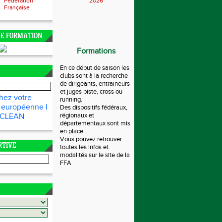
Fédération
2026
Française
DE FORMATION
Formations
En ce début de saison les
clubs sont à la recherche
de dirigeants, entraineurs
et juges piste, cross ou
hez votre
running.
n européenne I
Des dispositifs fédéraux,
régionaux et
 CLEAN
départementaux sont mis
en place.
Vous pouvez retrouver
RTIVE
toutes les infos et
modalités sur le site de la
FFA