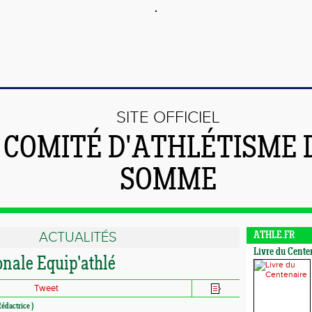
SITE OFFICIEL
 COMITÉ D'ATHLÉTISME 
SOMME
ACTUALITÉS
ATHLE.FR
Livre du Cente
onale Equip'athlé
Tweet
édactrice )