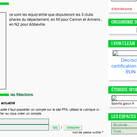
d'Athlétisme.
ce sont les équip'athlé que disputeront les 3 clubs
phares du département, en N1 pour Camon et Amiens ,
ORGANISME 
en N2 pour Abbeville.
I RUN CLEAN
Décroc
certificatio
RUN
ÉTHIQUE SPO
les Réactions
actualité
Sports.gouv.fr
ité il faut posséder un compte sur le site FFA, utilisez la rubrique ci-
fier ou vous créer un compte.
LES ESPACES
|
mot de passe oublié ?