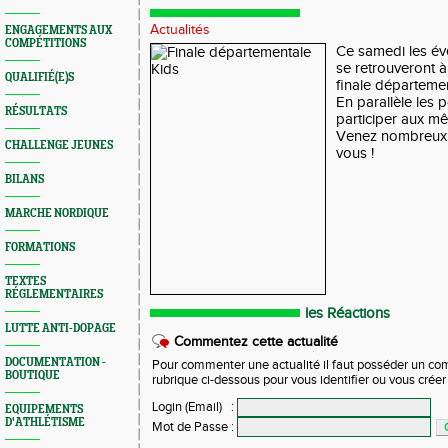
Actualités
ENGAGEMENTS AUX
COMPÉTITIONS
Ce samedi les év
se retrouveront à
QUALIFIÉ(E)S
finale départemen
En parallèle les 
RÉSULTATS
participer aux mê
Venez nombreux , 
CHALLENGE JEUNES
vous !
BILANS
MARCHE NORDIQUE
FORMATIONS
TEXTES
RÉGLEMENTAIRES
les Réactions
LUTTE ANTI-DOPAGE
Commentez cette actualité
DOCUMENTATION -
Pour commenter une actualité il faut posséder un compt
BOUTIQUE
rubrique ci-dessous pour vous identifier ou vous crée
Login (Email)
:
EQUIPEMENTS
D'ATHLÉTISME
Mot de Passe
: