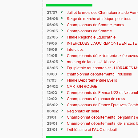
>
27/07
Juillet le mois des Championnats de France
des Samariens
>
26/06
Stage de marche athlétique pour tous
>
06/06
Championnats de Somme jeunes
>
29/05
Championnats de Somme
>
22/05
Finale Régionale Equip'athlé
>
19/05
INTERCLUBS L'AUC REMONTE EN ELITE 
>
15/05
interclubs
>
14/05
Championnats départementaux épreuves
benjamins&minimes
>
03/05
meeting de lancers à Abbeville
>
03/05
Equip'athle tour printanier - HORAIRES 
>
18/03
championnat départemental Poussins
>
17/03
Finale Départementale Eveils
>
24/02
CARTON ROUGE
>
12/02
Championnats de France U23 et National 
>
12/02
Championnats régionaux de cross
>
06/02
Championnats de France Epreuves Comb
>
06/02
Régionaux en salle
>
31/01
Championnat départemental benjamins 
MODIFIES
>
25/01
Championnat départemental de lancers lo
>
23/01
l'athlétisme et l'AUC en deuil