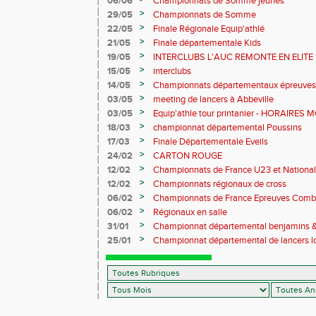
06/06
Championnats de Somme jeunes
>
29/05
Championnats de Somme
>
22/05
Finale Régionale Equip'athlé
>
21/05
Finale départementale Kids
>
19/05
INTERCLUBS L'AUC REMONTE EN ELITE 
>
15/05
interclubs
>
14/05
Championnats départementaux épreuves
benjamins&minimes
>
03/05
meeting de lancers à Abbeville
>
03/05
Equip'athle tour printanier - HORAIRES 
>
18/03
championnat départemental Poussins
>
17/03
Finale Départementale Eveils
>
24/02
CARTON ROUGE
>
12/02
Championnats de France U23 et National 
>
12/02
Championnats régionaux de cross
>
06/02
Championnats de France Epreuves Comb
>
06/02
Régionaux en salle
>
31/01
Championnat départemental benjamins 
MODIFIES
>
25/01
Championnat départemental de lancers lo