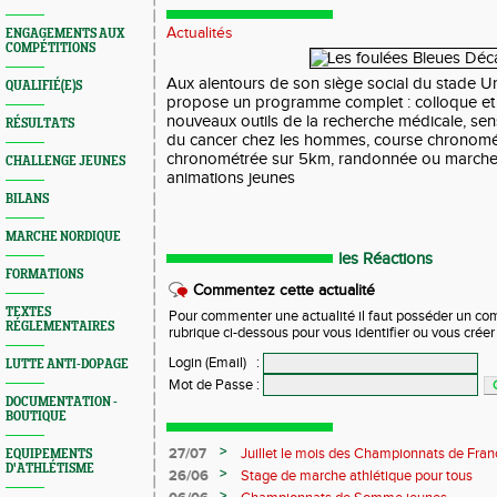
Actualités
ENGAGEMENTS AUX
COMPÉTITIONS
Aux alentours de son siège social du stade Ur
QUALIFIÉ(E)S
propose un programme complet : colloque et e
nouveaux outils de la recherche médicale, sens
RÉSULTATS
du cancer chez les hommes, course chronomé
chronométrée sur 5km, randonnée ou marche
CHALLENGE JEUNES
animations jeunes
BILANS
MARCHE NORDIQUE
les Réactions
FORMATIONS
Commentez cette actualité
TEXTES
Pour commenter une actualité il faut posséder un compt
RÉGLEMENTAIRES
rubrique ci-dessous pour vous identifier ou vous crée
Login (Email)
:
LUTTE ANTI-DOPAGE
Mot de Passe
:
DOCUMENTATION -
BOUTIQUE
>
27/07
Juillet le mois des Championnats de France
EQUIPEMENTS
D'ATHLÉTISME
des Samariens
>
26/06
Stage de marche athlétique pour tous
>