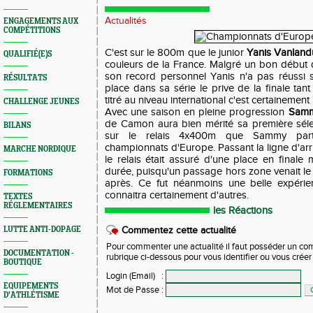
Actualités
ENGAGEMENTS AUX
COMPÉTITIONS
C'est sur le 800m que le junior
Yanis Vanland
QUALIFIÉ(E)S
couleurs de la France. Malgré un bon début d
son record personnel Yanis n'a pas réussi 
RÉSULTATS
place dans sa série le prive de la finale tant
titré au niveau international c'est certaineme
CHALLENGE JEUNES
Avec une saison en pleine progression
Samm
de Camon aura bien mérité sa première sélect
BILANS
sur le relais 4x400m que Sammy parti
championnats d'Europe. Passant la ligne d'arri
MARCHE NORDIQUE
le relais était assuré d'une place en finale 
durée, puisqu'un passage hors zone venait le
FORMATIONS
après. Ce fut néanmoins une belle expér
connaitra certainement d'autres.
TEXTES
RÉGLEMENTAIRES
les Réactions
LUTTE ANTI-DOPAGE
Commentez cette actualité
Pour commenter une actualité il faut posséder un compt
DOCUMENTATION -
rubrique ci-dessous pour vous identifier ou vous crée
BOUTIQUE
Login (Email)
:
EQUIPEMENTS
Mot de Passe
:
D'ATHLÉTISME