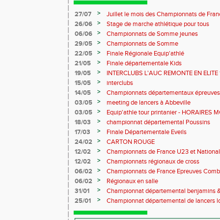
>
27/07
Juillet le mois des Championnats de France
des Samariens
>
26/06
Stage de marche athlétique pour tous
>
06/06
Championnats de Somme jeunes
>
29/05
Championnats de Somme
>
22/05
Finale Régionale Equip'athlé
>
21/05
Finale départementale Kids
>
19/05
INTERCLUBS L'AUC REMONTE EN ELITE 
>
15/05
interclubs
>
14/05
Championnats départementaux épreuves
benjamins&minimes
>
03/05
meeting de lancers à Abbeville
>
03/05
Equip'athle tour printanier - HORAIRES 
>
18/03
championnat départemental Poussins
>
17/03
Finale Départementale Eveils
>
24/02
CARTON ROUGE
>
12/02
Championnats de France U23 et National 
>
12/02
Championnats régionaux de cross
>
06/02
Championnats de France Epreuves Comb
>
06/02
Régionaux en salle
>
31/01
Championnat départemental benjamins 
MODIFIES
>
25/01
Championnat départemental de lancers lo